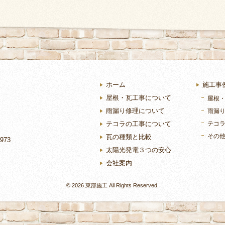
ホーム
施工事
屋根・瓦工事について
屋根
雨漏り修理について
雨漏
テコラの工事について
テコ
その
瓦の種類と比較
973
太陽光発電３つの安心
会社案内
©
2026 東部施工 All Rights Reserved.