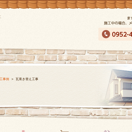
工
工事例
>
瓦葺き替え工事