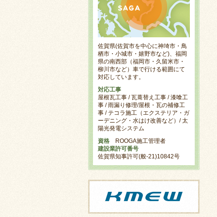
佐賀県(佐賀市を中心に神埼市・鳥
栖市・小城市・嬉野市など)、福岡
県の南西部（福岡市・久留米市・
柳川市など）車で行ける範囲にて
対応しています。
対応工事
屋根瓦工事 / 瓦葺替え工事 / 漆喰工
事 / 雨漏り修理/屋根・瓦の補修工
事 / テコラ施工（エクステリア・ガ
ーデニング・水はけ改善など）/ 太
陽光発電システム
資格
ROOGA施工管理者
建設業許可番号
佐賀県知事許可(般-21)10842号