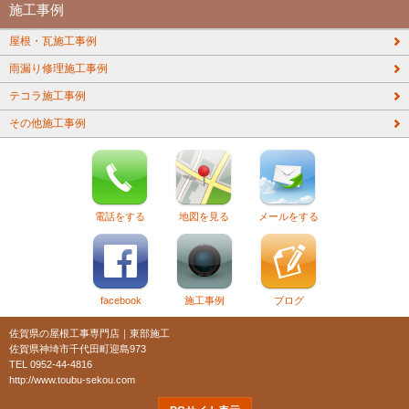
施工事例
屋根・瓦施工事例
雨漏り修理施工事例
テコラ施工事例
その他施工事例
電話をする
地図を見る
メールをする
facebook
施工事例
ブログ
佐賀県の屋根工事専門店｜東部施工
佐賀県神埼市千代田町迎島973
TEL 0952-44-4816
http://www.toubu-sekou.com