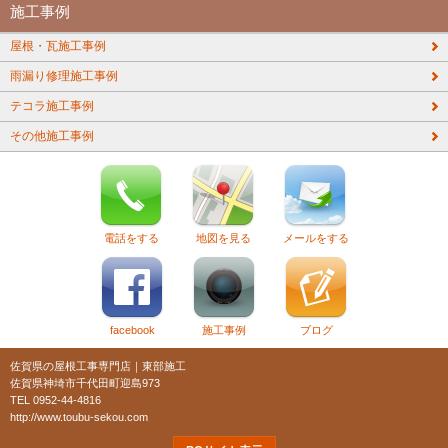
施工事例
屋根・瓦施工事例
雨漏り修理施工事例
テコラ施工事例
その他施工事例
電話をする
地図を見る
メールをする
facebook
施工事例
ブログ
佐賀県の屋根工事専門店｜東部施工
佐賀県神埼市千代田町迎島973
TEL 0952-44-4816
http://www.toubu-sekou.com